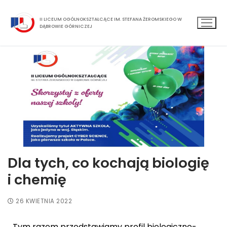
II LICEUM OGÓLNOKSZTAŁCĄCE IM. STEFANA ŻEROMSKIEGO W
DĄBROWIE GÓRNICZEJ
Dla tych, co kochają biologię
i chemię
26 KWIETNIA 2022
Tym razem przedstawiamy profil biologiczno-