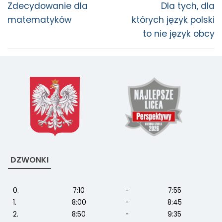
Zdecydowanie dla
Dla tych, dla
matematyków
których język polski
to nie język obcy
DZWONKI
0.
7:10
-
7:55
1.
8:00
-
8:45
2.
8:50
-
9:35