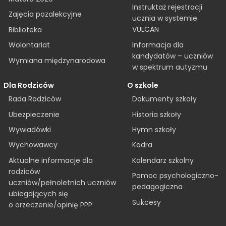
Instruktaż rejestracji
Zajęcia pozalekcyjne
ucznia w systemie
VULCAN
Biblioteka
Informacja dla
Wolontariat
kandydatów – uczniów
Wymiana międzynarodowa
w spektrum autyzmu
Dla Rodziców
O szkole
Rada Rodziców
Dokumenty szkoły
Ubezpieczenie
Historia szkoły
Wywiadówki
Hymn szkoły
Wychowawcy
Kadra
Aktualne informacje dla
Kalendarz szkolny
rodziców
Pomoc psychologiczno-
uczniów/pełnoletnich uczniów
pedagogiczna
ubiegających się
Sukcesy
o orzeczenie/opinię PPP