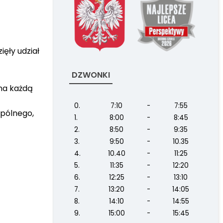
ięły udział
DZWONKI
 na każdą
0.
7:10
-
7:55
spólnego,
1.
8:00
-
8:45
2.
8:50
-
9:35
3.
9:50
-
10.35
4.
10.40
-
11:25
5.
11:35
-
12:20
6.
12:25
-
13:10
7.
13:20
-
14:05
8.
14:10
-
14:55
9.
15:00
-
15:45