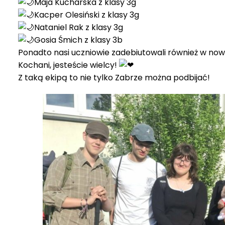
Maja Kucharska z klasy 3g
Kacper Olesiński z klasy 3g
Nataniel Rak z klasy 3g
Gosia Śmich z klasy 3b
Ponadto nasi uczniowie zadebiutowali również w now
Kochani, jesteście wielcy!
Z taką ekipą to nie tylko Zabrze można podbijać!