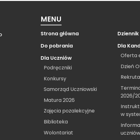
MENU
Strona główna
Dziennik
o
Do pobrania
Dla Kan
Oferta 
Dla Uczniów
Dzień O
Podręczniki
Rekruta
Konkursy
Termina
Samorząd Uczniowski
2026/2
Matura 2026
Instrukt
Zajęcia pozalekcyjne
w syst
Biblioteka
Informa
Wolontariat
ucznió