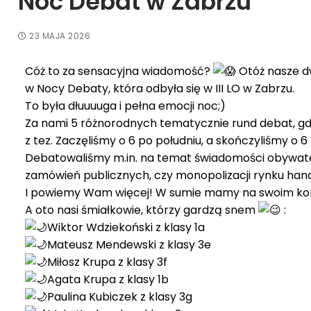
Noc Debat w Zabrzu
23 MAJA 2026
Cóż to za sensacyjna wiadomość?
Otóż nasze d
w Nocy Debaty, która odbyła się w III LO w Zabrzu.
To była dłuuuuga i pełna emocji noc;)
Za nami 5 różnorodnych tematycznie rund debat, gdz
z tez. Zaczęliśmy o 6 po południu, a skończyliśmy o
Debatowaliśmy m.in. na temat świadomości obywate
zamówień publicznych, czy monopolizacji rynku hand
I powiemy Wam więcej! W sumie mamy na swoim kon
A oto nasi śmiałkowie, którzy gardzą snem
:
Wiktor Wdziekoński z klasy 1a
Mateusz Mendewski z klasy 3e
Miłosz Krupa z klasy 3f
Agata Krupa z klasy 1b
Paulina Kubiczek z klasy 3g