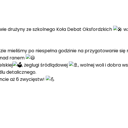
wie drużyny ze szkolnego Koła Debat Oksfordzkich
wz
ie mieliśmy po niespełna godzinie na przygotowanie się
 6 nad ranem
lskiej
, żeglugi śródlądowej
, wolnej woli i dobra w
lu detalicznego.
cie aż 6 zwycięstw!