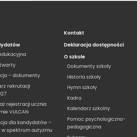
Kontakt
dydatów
Deklaracja dostępności
edukacyjna
O szkole
twarty
Dokumenty szkoły
cja – dokumenty
Historia szkoły
rz rekrutacji
Hymn szkoły
027
Kadra
aż rejestracji ucznia
Kalendarz szkolny
emie VULCAN
Pomoc psychologiczno-
cja dla kandydatów –
pedagogiczna
w w spektrum autyzmu