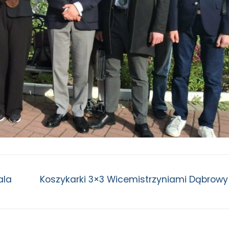
ala
Koszykarki 3×3 Wicemistrzyniami Dąbrowy 