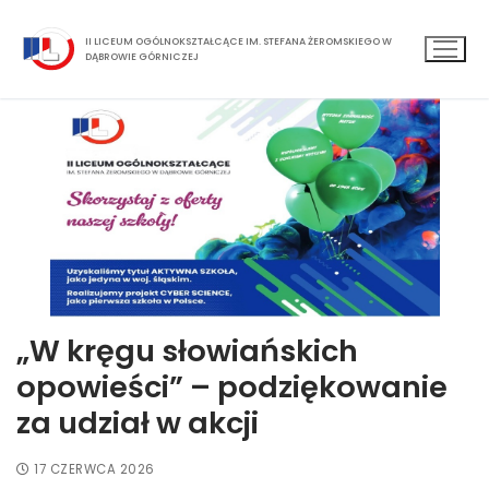
II LICEUM OGÓLNOKSZTAŁCĄCE IM. STEFANA ŻEROMSKIEGO W
DĄBROWIE GÓRNICZEJ
„W kręgu słowiańskich
opowieści” – podziękowanie
za udział w akcji
17 CZERWCA 2026