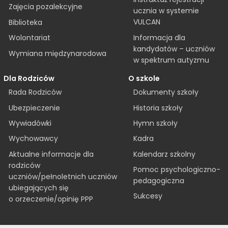
Zajęcia pozalekcyjne
ucznia w systemie
VULCAN
Biblioteka
Informacja dla
Wolontariat
kandydatów – uczniów
Wymiana międzynarodowa
w spektrum autyzmu
Dla Rodziców
O szkole
Rada Rodziców
Dokumenty szkoły
Ubezpieczenie
Historia szkoły
Wywiadówki
Hymn szkoły
Wychowawcy
Kadra
Aktualne informacje dla
Kalendarz szkolny
rodziców
Pomoc psychologiczno-
uczniów/pełnoletnich uczniów
pedagogiczna
ubiegających się
Sukcesy
o orzeczenie/opinię PPP