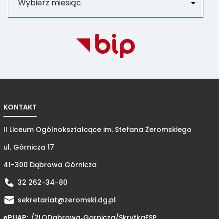
KONTAKT
II Liceum Ogólnokształcące im. Stefana Żeromskiego
ul. Górnicza 17
41-300 Dąbrowa Górnicza
32 262-34-80
sekretariat@zeromski.dg.pl
ePUAP:
/2LODabrowa‑Gornicza/
SkrytkaESP