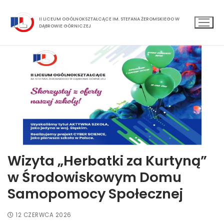
II LICEUM OGÓLNOKSZTAŁCĄCE IM. STEFANA ŻEROMSKIEGO W
DĄBROWIE GÓRNICZEJ
Wizyta „Herbatki za Kurtyną”
w Środowiskowym Domu
Samopomocy Społecznej
12 CZERWCA 2026