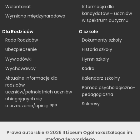
Informacja dla
Wolontariat
kandydatów – uczniów
Wymiana międzynarodowa
w spektrum autyzmu
Dla Rodziców
O szkole
Rada Rodziców
Dokumenty szkoły
Ubezpieczenie
Historia szkoły
Wywiadówki
Hymn szkoły
Wychowawcy
Kadra
Aktualne informacje dla
Kalendarz szkolny
rodziców
Pomoc psychologiczno-
uczniów/pełnoletnich uczniów
pedagogiczna
ubiegających się
Sukcesy
o orzeczenie/opinię PPP
Prawa autorskie © 2026 II Liceum Ogólnokształcące im.
Stefana Żeromskiego