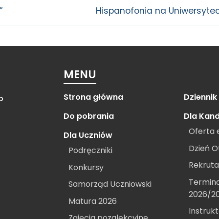
”
Hispanofonia na Uniwersytec
MENU
Strona główna
Dziennik
o
Do pobrania
Dla Kan
Oferta 
Dla Uczniów
Dzień O
Podręczniki
Rekruta
Konkursy
Termina
Samorząd Uczniowski
2026/2
Matura 2026
Instrukt
Zajęcia pozalekcyjne