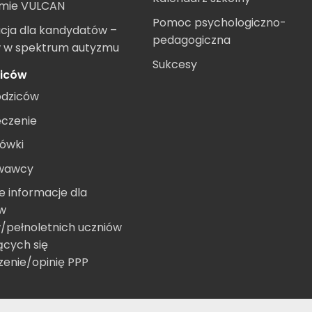
emie VULCAN
Pomoc psychologiczno-
cja dla kandydatów –
pedagogiczna
w w spektrum autyzmu
Sukcesy
ziców
odziców
eczenie
ówki
wawcy
e informacje dla
ów
/pełnoletnich uczniów
ących się
zenie/opinię PPP