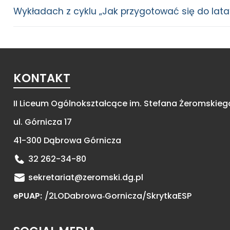
Wykładach z cyklu „Jak przygotować się do lata
KONTAKT
II Liceum Ogólnokształcące im. Stefana Żeromskieg
ul. Górnicza 17
41-300 Dąbrowa Górnicza
32 262-34-80
sekretariat@zeromski.dg.pl
ePUAP:
/2LODabrowa‑Gornicza/
SkrytkaESP