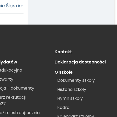
ie Śląskim
Kontakt
dydatów
Deklaracja dostępności
edukacyjna
O szkole
twarty
Dokumenty szkoły
cja – dokumenty
Historia szkoły
rz rekrutacji
Hymn szkoły
027
Kadra
aż rejestracji ucznia
Kalendarz szkolny