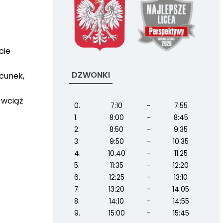
cie
DZWONKI
acunek,
 wciąż
0.
7:10
-
7:55
1.
8:00
-
8:45
2.
8:50
-
9:35
3.
9:50
-
10.35
4.
10.40
-
11:25
5.
11:35
-
12:20
6.
12:25
-
13:10
7.
13:20
-
14:05
8.
14:10
-
14:55
9.
15:00
-
15:45