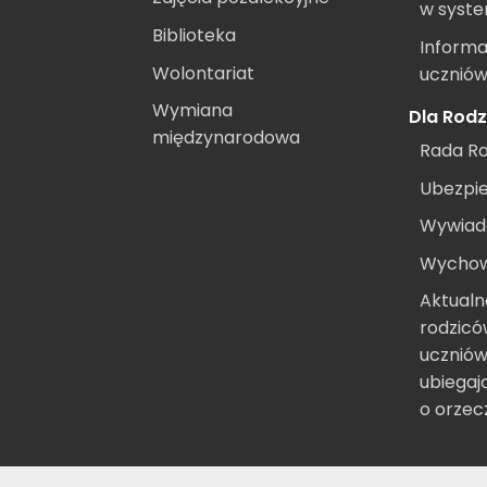
w syst
Biblioteka
Informa
Wolontariat
ucznió
Wymiana
Dla Rod
międzynarodowa
Rada R
Ubezpi
Wywiad
Wycho
Aktualn
rodzic
uczniów
ubiegaj
o orzec